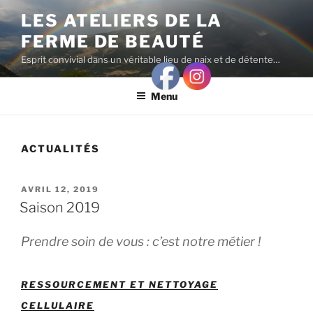
Aller
LES ATELIERS DE LA
au
FERME DE BEAUTÉ
contenu
principal
Esprit convivial dans un véritable lieu de paix et de détente…
Menu
ACTUALITÉS
PUBLIÉ
AVRIL 12, 2019
LE
Saison 2019
Prendre soin de vous : c’est notre métier !
RESSOURCEMENT ET NETTOYAGE
CELLULAIRE