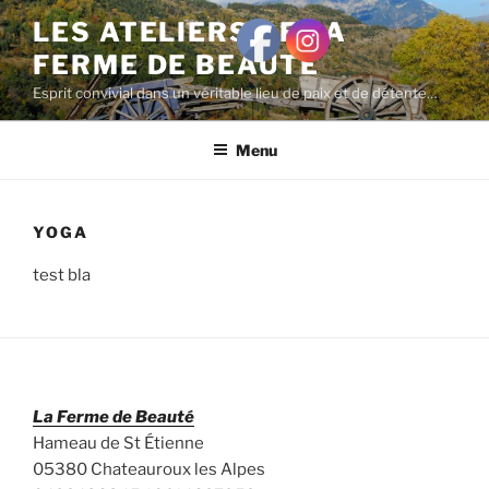
Aller
LES ATELIERS DE LA
au
FERME DE BEAUTÉ
contenu
principal
Esprit convivial dans un véritable lieu de paix et de détente…
Menu
YOGA
test bla
La Ferme de Beauté
Hameau de St Étienne
05380 Chateauroux les Alpes